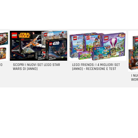
GO
SCOPRI I NUOVI SET LEGO STAR
LEGO FRIENDS: I 4 MIGLIORI SET
WARS DI [ANNO]
[ANNO] – RECENSIONE E TEST
I N
WOR