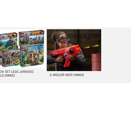
UOVI SET LEGO JURASSIC
IL MIGLIOR NERF [ANNO]
LD [ANNO]