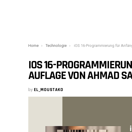
You are here:
Home
Technologie
iOS 16-Programmierung für Anfänger, 7. Auflage von A
IOS 16-PROGRAMMIERUNG
AUFLAGE VON AHMAD S
by
EL_MOUSTAKO