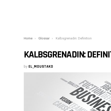
You are here:
Home
Glossar
Kalbsgrenadin: Definition
KALBSGRENADIN: DEFINI
by
EL_MOUSTAKO