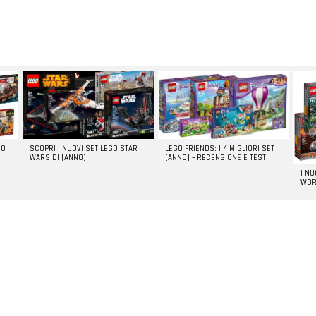
GO
SCOPRI I NUOVI SET LEGO STAR
LEGO FRIENDS: I 4 MIGLIORI SET
WARS DI [ANNO]
[ANNO] – RECENSIONE E TEST
I N
WOR