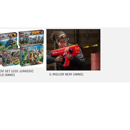
UOVI SET LEGO JURASSIC
IL MIGLIOR NERF [ANNO]
LD [ANNO]