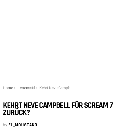
You are here:
Home
Lebensstil
Kehrt Neve Campbell für Scream 7 zurück?
KEHRT NEVE CAMPBELL FÜR SCREAM 7
ZURÜCK?
by
EL_MOUSTAKO