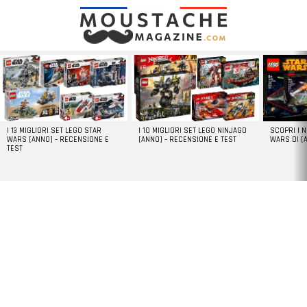
LATEST
STORIES
I 13 MIGLIORI SET LEGO STAR
I 10 MIGLIORI SET LEGO NINJAGO
SCOPRI I 
WARS [ANNO] – RECENSIONE E
[ANNO] – RECENSIONE E TEST
WARS DI [
TEST