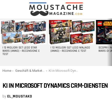
LATEST
STORIES
I 13 MIGLIORI SET LEGO STAR
I 10 MIGLIORI SET LEGO NINJAGO
SCOPRI I 
WARS [ANNO] – RECENSIONE E
[ANNO] – RECENSIONE E TEST
WARS DI [
TEST
You are here:
Home
Geschäft & Marketing
KI in Microsoft Dynamics CRM-Diensten
KI IN MICROSOFT DYNAMICS CRM-DIENSTEN
by
EL_MOUSTAKO