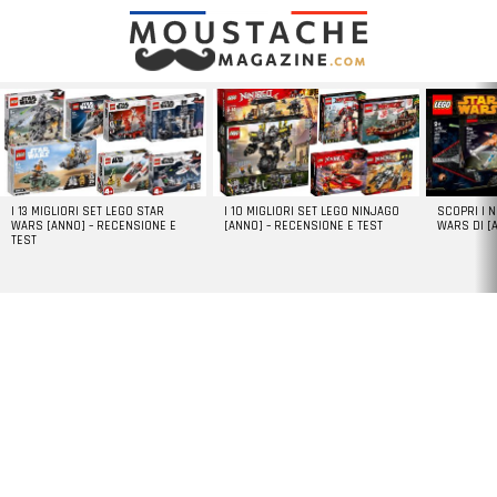
LATEST
STORIES
I 13 MIGLIORI SET LEGO STAR
I 10 MIGLIORI SET LEGO NINJAGO
SCOPRI I 
WARS [ANNO] – RECENSIONE E
[ANNO] – RECENSIONE E TEST
WARS DI [
TEST