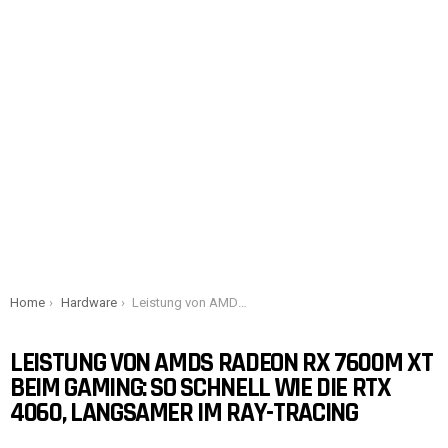
You are here:
Home
Hardware
Leistung von AMDs Radeon RX 7600M XT beim Gaming: So schnell wie die RTX 4060, langsamer im Ray-Tracing
LEISTUNG VON AMDS RADEON RX 7600M XT
BEIM GAMING: SO SCHNELL WIE DIE RTX
4060, LANGSAMER IM RAY-TRACING