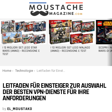
LATEST
STORIES
I 13 MIGLIORI SET LEGO STAR
I 10 MIGLIORI SET LEGO NINJAGO
SCOPRI I 
WARS [ANNO] – RECENSIONE E
[ANNO] – RECENSIONE E TEST
WARS DI [
TEST
You are here:
Home
Technologie
Leitfaden für Einsteiger zur Auswahl der besten VPN-Dienste für Ihre Anforderungen
LEITFADEN FÜR EINSTEIGER ZUR AUSWAHL
DER BESTEN VPN-DIENSTE FÜR IHRE
ANFORDERUNGEN
by
EL_MOUSTAKO