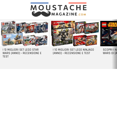
LATEST
STORIES
I 13 MIGLIORI SET LEGO STAR
I 10 MIGLIORI SET LEGO NINJAGO
SCOPRI I 
WARS [ANNO] – RECENSIONE E
[ANNO] – RECENSIONE E TEST
WARS DI [
TEST