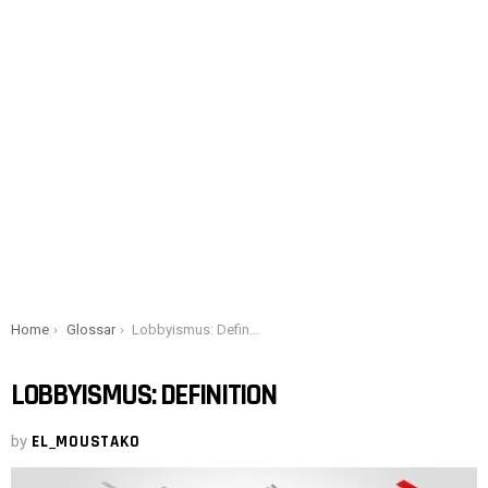
You are here:
Home
Glossar
Lobbyismus: Definition
LOBBYISMUS: DEFINITION
by
EL_MOUSTAKO