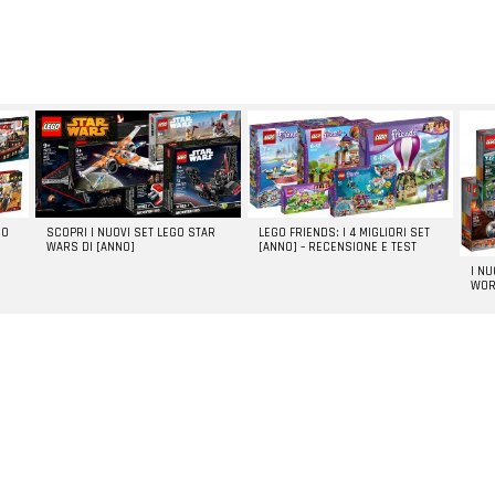
GO
SCOPRI I NUOVI SET LEGO STAR
LEGO FRIENDS: I 4 MIGLIORI SET
WARS DI [ANNO]
[ANNO] – RECENSIONE E TEST
I N
WOR