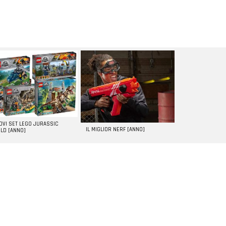
UOVI SET LEGO JURASSIC
IL MIGLIOR NERF [ANNO]
LD [ANNO]