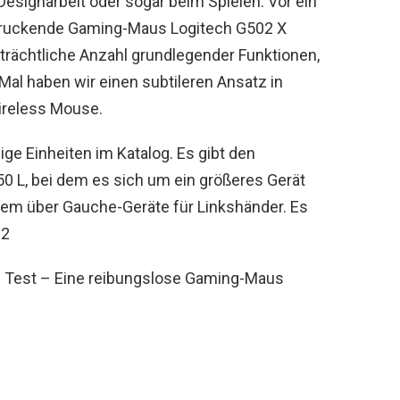
 Designarbeit oder sogar beim Spielen. Vor ein
druckende Gaming-Maus Logitech G502 X
eträchtliche Anzahl grundlegender Funktionen,
al haben wir einen subtileren Ansatz in
ireless Mouse.
ge Einheiten im Katalog. Es gibt den
 L, bei dem es sich um ein größeres Gerät
dem über Gauche-Geräte für Linkshänder. Es
02
s Test – Eine reibungslose Gaming-Maus