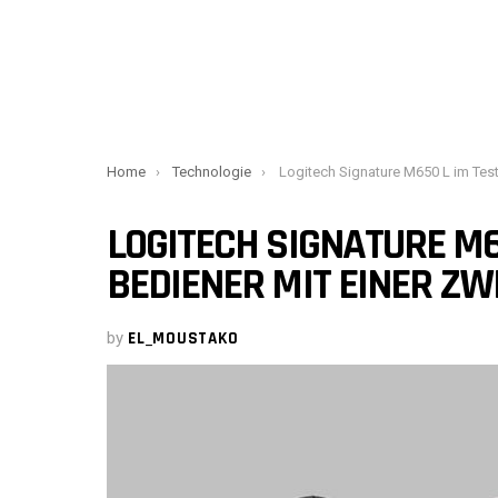
You are here:
Home
Technologie
Logitech Signature M650 L im Test – Ein leiser Bediener mit einer Zwei-J
LOGITECH SIGNATURE M65
BEDIENER MIT EINER ZW
by
EL_MOUSTAKO