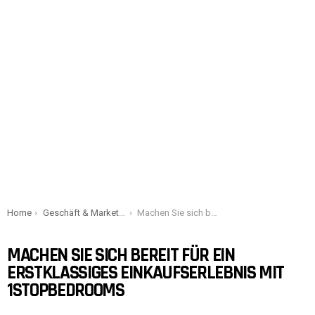
You are here:
Home
Geschäft & Marketing
Machen Sie sich bereit für ein erstklassiges Einkaufserlebnis mit 1StopBedrooms
MACHEN SIE SICH BEREIT FÜR EIN
ERSTKLASSIGES EINKAUFSERLEBNIS MIT
1STOPBEDROOMS