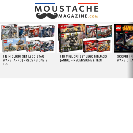
LATEST
STORIES
I 13 MIGLIORI SET LEGO STAR
I 10 MIGLIORI SET LEGO NINJAGO
SCOPRI I 
WARS [ANNO] – RECENSIONE E
[ANNO] – RECENSIONE E TEST
WARS DI [
TEST