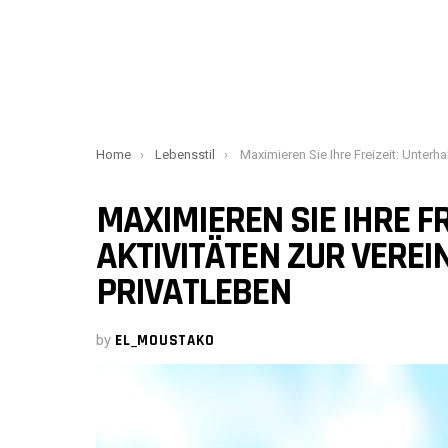
You are here:
Home
Lebensstil
Maximieren Sie Ihre Freizeit: Unterhaltsame Aktivitäten zur Vereinbarkeit von Berufs- und Pr
MAXIMIEREN SIE IHRE F
AKTIVITÄTEN ZUR VEREI
PRIVATLEBEN
by
EL_MOUSTAKO