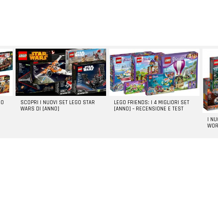
GO
SCOPRI I NUOVI SET LEGO STAR
LEGO FRIENDS: I 4 MIGLIORI SET
WARS DI [ANNO]
[ANNO] – RECENSIONE E TEST
I N
WOR