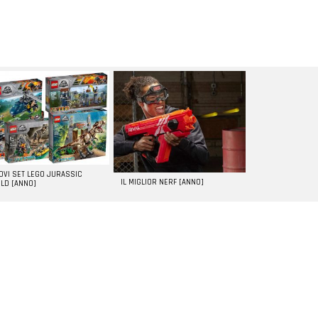
UOVI SET LEGO JURASSIC
IL MIGLIOR NERF [ANNO]
LD [ANNO]