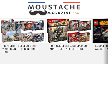
LATEST
STORIES
I 13 MIGLIORI SET LEGO STAR
I 10 MIGLIORI SET LEGO NINJAGO
SCOPRI I 
WARS [ANNO] – RECENSIONE E
[ANNO] – RECENSIONE E TEST
WARS DI [
TEST