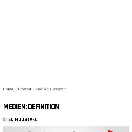
You are here:
Home
Glossar
Medien: Definition
MEDIEN: DEFINITION
by
EL_MOUSTAKO