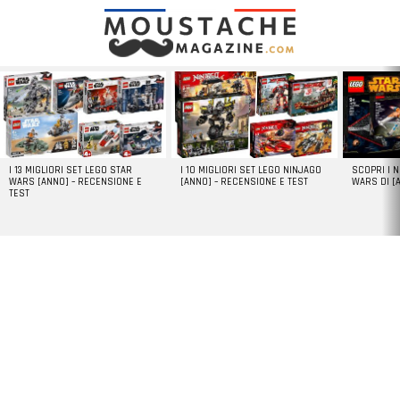
LATEST
STORIES
I 13 MIGLIORI SET LEGO STAR
I 10 MIGLIORI SET LEGO NINJAGO
SCOPRI I 
WARS [ANNO] – RECENSIONE E
[ANNO] – RECENSIONE E TEST
WARS DI [
TEST