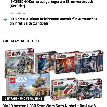
i9-13980HX-Kerne bei geringerem Stromverbrauch
[Gerücht]
Next article
Die Vorteile, einen erfahrenen Anwalt für Autounfälle
an Ihrer Seite zu haben
YOU MAY ALSO LIKE
LEITFÄDEN UND VERGLEICHE
Die 13 besten LEGO Star Wars Sets [Jahr] – Review &