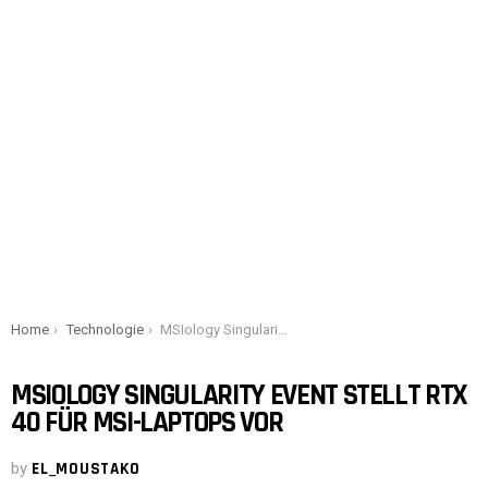
You are here:
Home
Technologie
MSIology Singularity Event stellt RTX 40 für MSI-Laptops vor
MSIOLOGY SINGULARITY EVENT STELLT RTX
40 FÜR MSI-LAPTOPS VOR
by
EL_MOUSTAKO