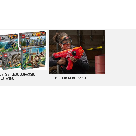
UOVI SET LEGO JURASSIC
IL MIGLIOR NERF [ANNO]
LD [ANNO]