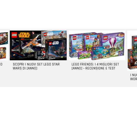
GO
SCOPRI I NUOVI SET LEGO STAR
LEGO FRIENDS: I 4 MIGLIORI SET
WARS DI [ANNO]
[ANNO] – RECENSIONE E TEST
I N
WOR