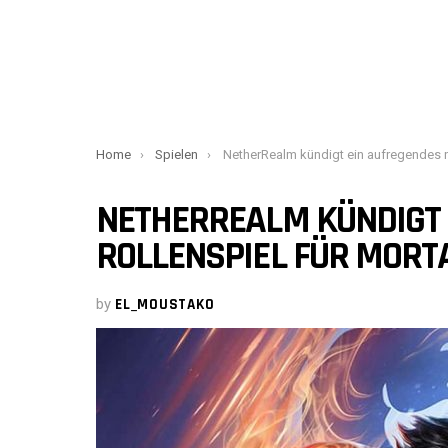
You are here:
Home
Spielen
NetherRealm kündigt ein aufregendes neues Rollenspiel für Mortal Kombat
NETHERREALM KÜNDIGT 
ROLLENSPIEL FÜR MORT
by
EL_MOUSTAKO