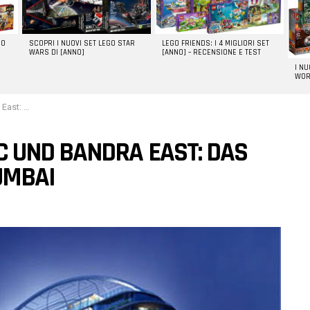
GO
SCOPRI I NUOVI SET LEGO STAR
LEGO FRIENDS: I 4 MIGLIORI SET
WARS DI [ANNO]
[ANNO] – RECENSIONE E TEST
I N
WOR
 in Mumbai
 UND BANDRA EAST: DAS
UMBAI