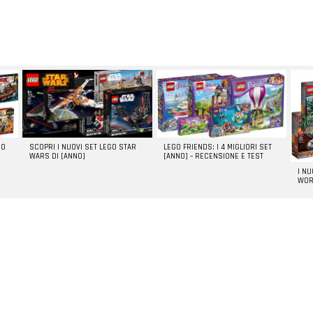
GO
SCOPRI I NUOVI SET LEGO STAR
LEGO FRIENDS: I 4 MIGLIORI SET
WARS DI [ANNO]
[ANNO] – RECENSIONE E TEST
I N
WOR