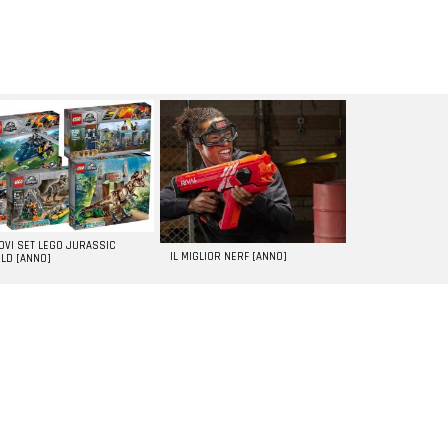
UOVI SET LEGO JURASSIC
IL MIGLIOR NERF [ANNO]
LD [ANNO]