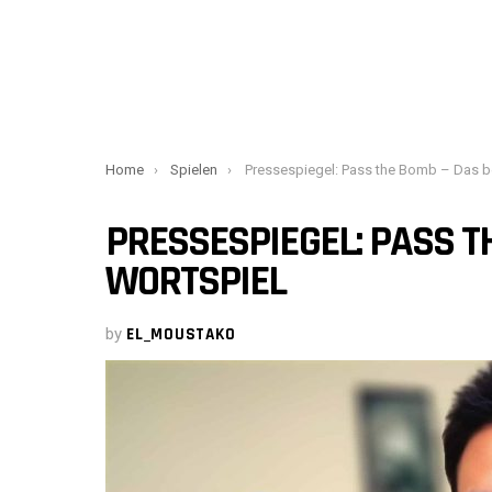
You are here:
Home
Spielen
Pressespiegel: Pass the Bomb – Das beste Wortspi
PRESSESPIEGEL: PASS T
WORTSPIEL
by
EL_MOUSTAKO