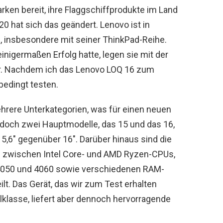
ken bereit, ihre Flaggschiffprodukte im Land
20 hat sich das geändert. Lenovo ist in
h, insbesondere mit seiner ThinkPad-Reihe.
nigermaßen Erfolg hatte, legen sie mit der
r. Nachdem ich das Lenovo LOQ 16 zum
nbedingt testen.
hrere Unterkategorien, was für einen neuen
jedoch zwei Hauptmodelle, das 15 und das 16,
15,6″ gegenüber 16″. Darüber hinaus sind die
n zwischen Intel Core- und AMD Ryzen-CPUs,
4050 und 4060 sowie verschiedenen RAM-
lt. Das Gerät, das wir zum Test erhalten
lklasse, liefert aber dennoch hervorragende