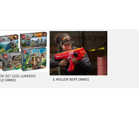
UOVI SET LEGO JURASSIC
IL MIGLIOR NERF [ANNO]
LD [ANNO]