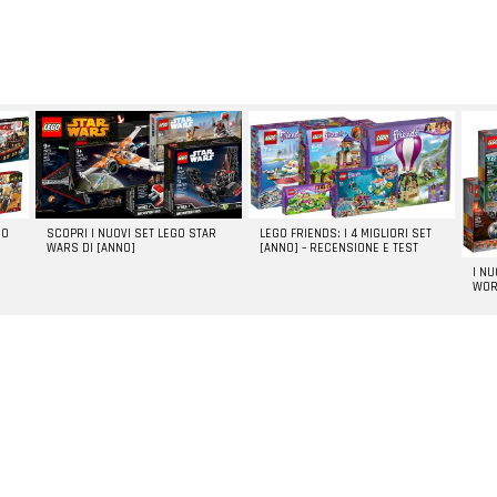
GO
SCOPRI I NUOVI SET LEGO STAR
LEGO FRIENDS: I 4 MIGLIORI SET
WARS DI [ANNO]
[ANNO] – RECENSIONE E TEST
I N
WOR