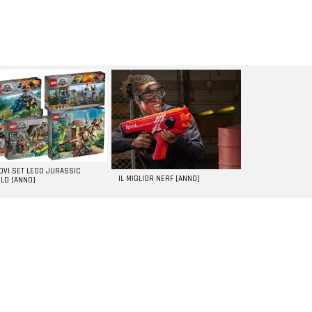
UOVI SET LEGO JURASSIC
IL MIGLIOR NERF [ANNO]
LD [ANNO]