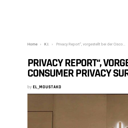
You are here:
Home
K.I.
Privacy Report“, vorgestellt bei der Cisco Consumer Privacy Survey 2023
PRIVACY REPORT“, VORGE
CONSUMER PRIVACY SUR
by
EL_MOUSTAKO