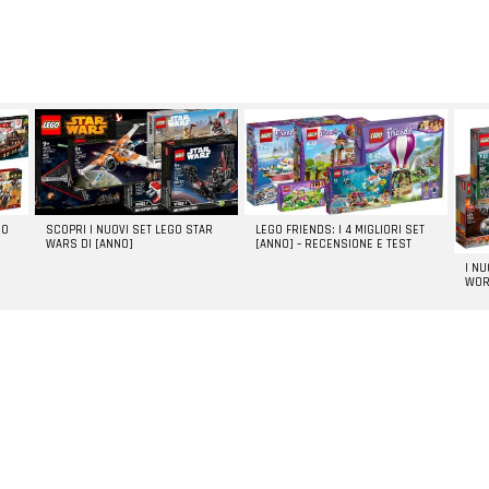
GO
SCOPRI I NUOVI SET LEGO STAR
LEGO FRIENDS: I 4 MIGLIORI SET
WARS DI [ANNO]
[ANNO] – RECENSIONE E TEST
I N
WOR