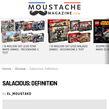
LATEST
STORIES
I 13 MIGLIORI SET LEGO STAR
I 10 MIGLIORI SET LEGO NINJAGO
SCOPRI I 
WARS [ANNO] – RECENSIONE E
[ANNO] – RECENSIONE E TEST
WARS DI [
TEST
You are here:
Home
Glossar
Salacious: Definition
SALACIOUS: DEFINITION
by
EL_MOUSTAKO