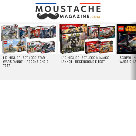
LATEST
STORIES
I 13 MIGLIORI SET LEGO STAR
I 10 MIGLIORI SET LEGO NINJAGO
SCOPRI I 
WARS [ANNO] – RECENSIONE E
[ANNO] – RECENSIONE E TEST
WARS DI [
TEST