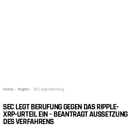
You are here:
Home
Krypto
SEC legt Berufung gegen das Ripple-XRP-Urteil ein – beantragt Aussetzung des Verfahrens
SEC LEGT BERUFUNG GEGEN DAS RIPPLE-
XRP-URTEIL EIN – BEANTRAGT AUSSETZUNG
DES VERFAHRENS