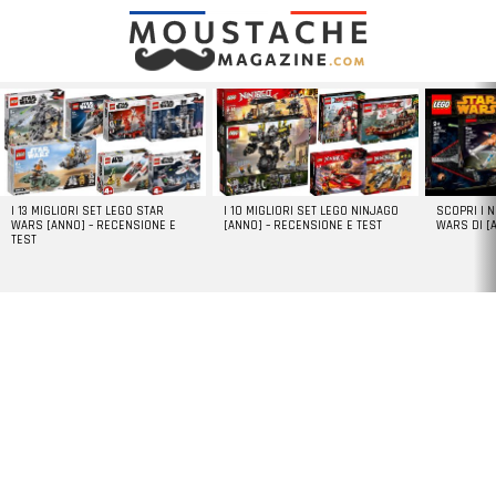
LATEST
STORIES
I 13 MIGLIORI SET LEGO STAR
I 10 MIGLIORI SET LEGO NINJAGO
SCOPRI I 
WARS [ANNO] – RECENSIONE E
[ANNO] – RECENSIONE E TEST
WARS DI [
TEST