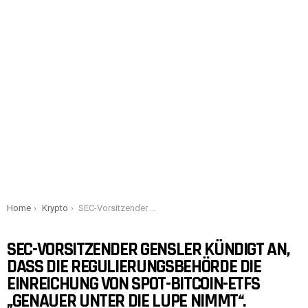
You are here:
Home
Krypto
SEC-Vorsitzender Gensler kündigt an, dass die Regulierungsbehörde die Einreichung von Spot-Bitcoin-ETFs „genauer unter die Lupe nimmt“.
SEC-VORSITZENDER GENSLER KÜNDIGT AN,
DASS DIE REGULIERUNGSBEHÖRDE DIE
EINREICHUNG VON SPOT-BITCOIN-ETFS
„GENAUER UNTER DIE LUPE NIMMT“.