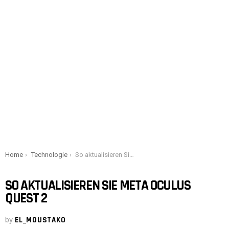
You are here:
Home
Technologie
So aktualisieren Sie Meta Oculus Quest 2
SO AKTUALISIEREN SIE META OCULUS
QUEST 2
by
EL_MOUSTAKO