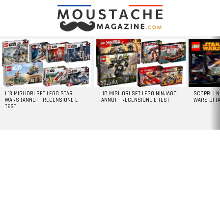
LATEST
STORIES
I 13 MIGLIORI SET LEGO STAR
I 10 MIGLIORI SET LEGO NINJAGO
SCOPRI I 
WARS [ANNO] – RECENSIONE E
[ANNO] – RECENSIONE E TEST
WARS DI [
TEST