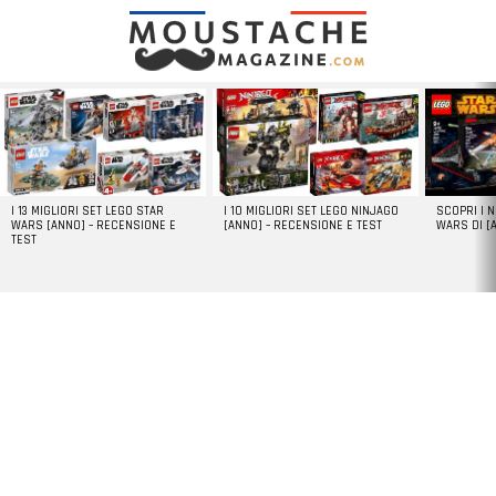
LATEST
STORIES
I 13 MIGLIORI SET LEGO STAR
I 10 MIGLIORI SET LEGO NINJAGO
SCOPRI I 
WARS [ANNO] – RECENSIONE E
[ANNO] – RECENSIONE E TEST
WARS DI [
TEST