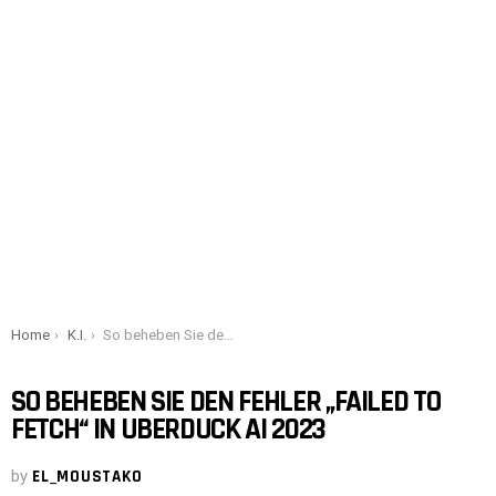
You are here:
Home
K.I.
So beheben Sie den Fehler „Failed to Fetch“ in Uberduck AI 2023
SO BEHEBEN SIE DEN FEHLER „FAILED TO
FETCH“ IN UBERDUCK AI 2023
by
EL_MOUSTAKO