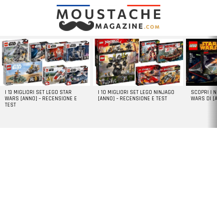
LATEST
STORIES
I 13 MIGLIORI SET LEGO STAR
I 10 MIGLIORI SET LEGO NINJAGO
SCOPRI I 
WARS [ANNO] – RECENSIONE E
[ANNO] – RECENSIONE E TEST
WARS DI [
TEST