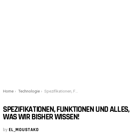
You are here:
Home
Technologie
Spezifikationen, Funktionen und alles, was wir bisher wissen!
SPEZIFIKATIONEN, FUNKTIONEN UND ALLES,
WAS WIR BISHER WISSEN!
by
EL_MOUSTAKO