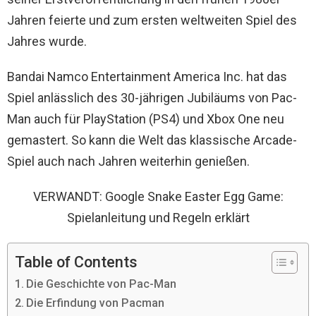
Jahren feierte und zum ersten weltweiten Spiel des
Jahres wurde.
Bandai Namco Entertainment America Inc. hat das
Spiel anlässlich des 30-jährigen Jubiläums von Pac-
Man auch für PlayStation (PS4) und Xbox One neu
gemastert. So kann die Welt das klassische Arcade-
Spiel auch nach Jahren weiterhin genießen.
VERWANDT: Google Snake Easter Egg Game:
Spielanleitung und Regeln erklärt
Table of Contents
Die Geschichte von Pac-Man
Die Erfindung von Pacman