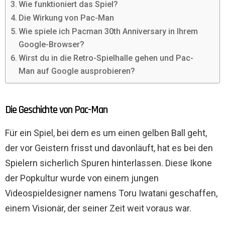
Wie funktioniert das Spiel?
Die Wirkung von Pac-Man
Wie spiele ich Pacman 30th Anniversary in Ihrem
Google-Browser?
Wirst du in die Retro-Spielhalle gehen und Pac-
Man auf Google ausprobieren?
Die Geschichte von Pac-Man
Für ein Spiel, bei dem es um einen gelben Ball geht,
der vor Geistern frisst und davonläuft, hat es bei den
Spielern sicherlich Spuren hinterlassen. Diese Ikone
der Popkultur wurde von einem jungen
Videospieldesigner namens Toru Iwatani geschaffen,
einem Visionär, der seiner Zeit weit voraus war.