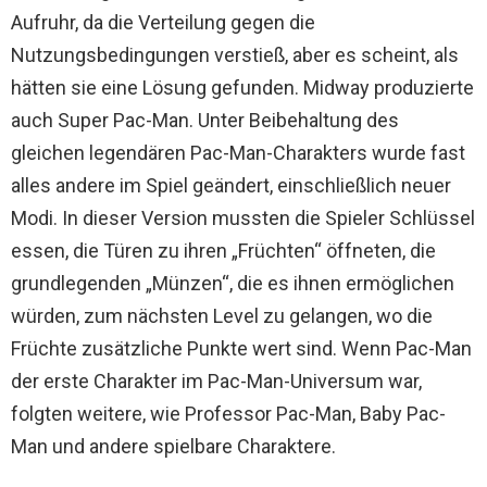
Aufruhr, da die Verteilung gegen die
Nutzungsbedingungen verstieß, aber es scheint, als
hätten sie eine Lösung gefunden. Midway produzierte
auch Super Pac-Man. Unter Beibehaltung des
gleichen legendären Pac-Man-Charakters wurde fast
alles andere im Spiel geändert, einschließlich neuer
Modi. In dieser Version mussten die Spieler Schlüssel
essen, die Türen zu ihren „Früchten“ öffneten, die
grundlegenden „Münzen“, die es ihnen ermöglichen
würden, zum nächsten Level zu gelangen, wo die
Früchte zusätzliche Punkte wert sind. Wenn Pac-Man
der erste Charakter im Pac-Man-Universum war,
folgten weitere, wie Professor Pac-Man, Baby Pac-
Man und andere spielbare Charaktere.