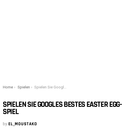
You are here:
Home
Spielen
Spielen Sie Googles bestes Easter Egg-Spiel
SPIELEN SIE GOOGLES BESTES EASTER EGG-
SPIEL
by
EL_MOUSTAKO