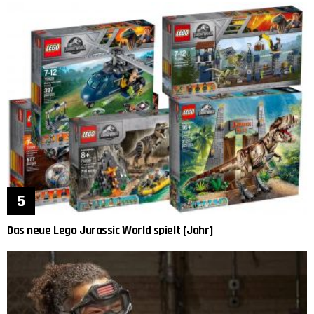
Das neue Lego Jurassic World spielt [Jahr]