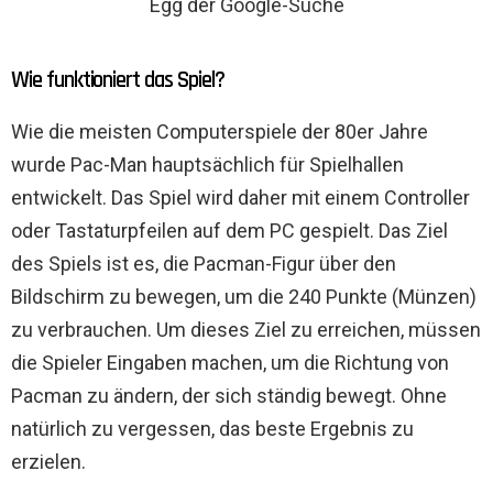
Egg der Google-Suche
Wie funktioniert das Spiel?
Wie die meisten Computerspiele der 80er Jahre
wurde Pac-Man hauptsächlich für Spielhallen
entwickelt. Das Spiel wird daher mit einem Controller
oder Tastaturpfeilen auf dem PC gespielt. Das Ziel
des Spiels ist es, die Pacman-Figur über den
Bildschirm zu bewegen, um die 240 Punkte (Münzen)
zu verbrauchen. Um dieses Ziel zu erreichen, müssen
die Spieler Eingaben machen, um die Richtung von
Pacman zu ändern, der sich ständig bewegt. Ohne
natürlich zu vergessen, das beste Ergebnis zu
erzielen.