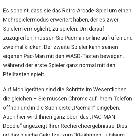
Es scheint, dass sie das Retro-Arcade-Spiel um einen
Mehrspielermodus erweitert haben, der es zwei
Spielern ermöglicht, zu spielen. Um darauf
zuzugreifen, müssen Sie Pacman online aufrufen und
zweimal klicken. Der zweite Spieler kann seinen
eigenen Pac-Man mit den WASD-Tasten bewegen,
während der erste Spieler ganz normal mit den
Pfeiltasten spielt.
Auf Mobilgeräten sind die Schritte im Wesentlichen
die gleichen – Sie müssen Chrome auf Ihrem Telefon
öffnen und in die Suchleiste „Pacman“ eingeben.
Auch hier wird Ihnen ganz oben das „PAC-MAN
Doodle“ angezeigt Ihrer Rechercheergebnisse. Dies
ist das gleiche Gekritzel zum 30-jährigen Jubiläum