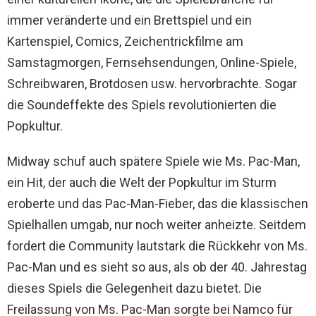
immer veränderte und ein Brettspiel und ein
Kartenspiel, Comics, Zeichentrickfilme am
Samstagmorgen, Fernsehsendungen, Online-Spiele,
Schreibwaren, Brotdosen usw. hervorbrachte. Sogar
die Soundeffekte des Spiels revolutionierten die
Popkultur.
Midway schuf auch spätere Spiele wie Ms. Pac-Man,
ein Hit, der auch die Welt der Popkultur im Sturm
eroberte und das Pac-Man-Fieber, das die klassischen
Spielhallen umgab, nur noch weiter anheizte. Seitdem
fordert die Community lautstark die Rückkehr von Ms.
Pac-Man und es sieht so aus, als ob der 40. Jahrestag
dieses Spiels die Gelegenheit dazu bietet. Die
Freilassung von Ms. Pac-Man sorgte bei Namco für