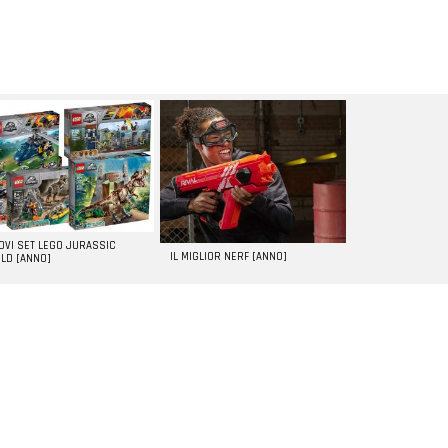
UOVI SET LEGO JURASSIC
IL MIGLIOR NERF [ANNO]
LD [ANNO]