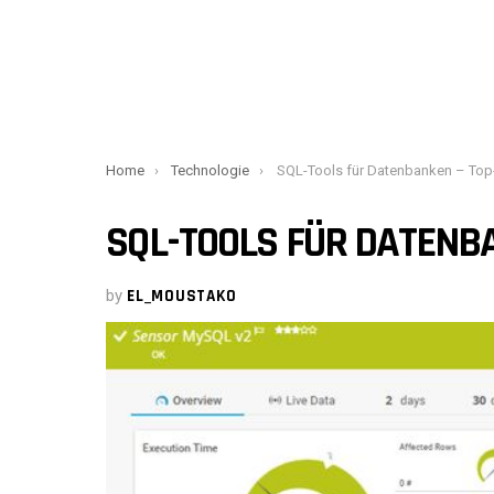
You are here:
Home
Technologie
SQL-Tools für Datenbanken – Top-
SQL-TOOLS FÜR DATENBA
by
EL_MOUSTAKO