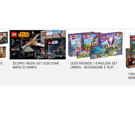
GO
SCOPRI I NUOVI SET LEGO STAR
LEGO FRIENDS: I 4 MIGLIORI SET
WARS DI [ANNO]
[ANNO] – RECENSIONE E TEST
I N
WOR