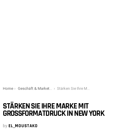
You are here:
Home
Geschäft & Marketing
Stärken Sie Ihre Marke mit Großformatdruck in New York
STÄRKEN SIE IHRE MARKE MIT
GROSSFORMATDRUCK IN NEW YORK
by
EL_MOUSTAKO