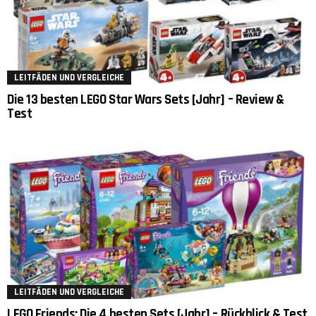
LEITFÄDEN UND VERGLEICHE
Die 13 besten LEGO Star Wars Sets [Jahr] – Review &
Test
LEITFÄDEN UND VERGLEICHE
LEGO Friends: Die 4 besten Sets [Jahr] – Rückblick & Test