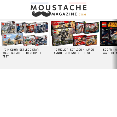
LATEST
STORIES
I 13 MIGLIORI SET LEGO STAR
I 10 MIGLIORI SET LEGO NINJAGO
SCOPRI I 
WARS [ANNO] – RECENSIONE E
[ANNO] – RECENSIONE E TEST
WARS DI [
TEST