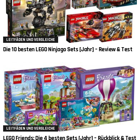
LEITFÄDEN UND VERGLEICHE
Die 10 besten LEGO Ninjago Sets [Jahr] – Review & Test
LEITFÄDEN UND VERGLEICHE
LEGO Friends: Die 4 besten Sets [Jahr] – Rückblick & Test