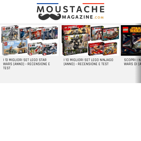
LATEST
STORIES
I 13 MIGLIORI SET LEGO STAR
I 10 MIGLIORI SET LEGO NINJAGO
SCOPRI I 
WARS [ANNO] – RECENSIONE E
[ANNO] – RECENSIONE E TEST
WARS DI [
TEST