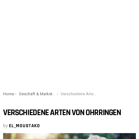
You are here:
Home
Geschäft & Marketing
Verschiedene Arten von Ohrringen
VERSCHIEDENE ARTEN VON OHRRINGEN
by
EL_MOUSTAKO