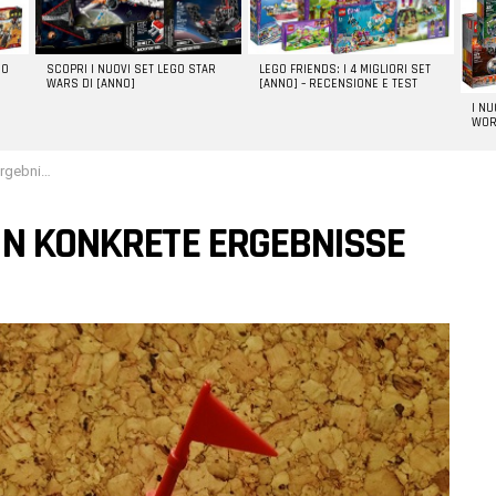
GO
SCOPRI I NUOVI SET LEGO STAR
LEGO FRIENDS: I 4 MIGLIORI SET
WARS DI [ANNO]
[ANNO] – RECENSIONE E TEST
I N
WOR
ebnisse
IN KONKRETE ERGEBNISSE