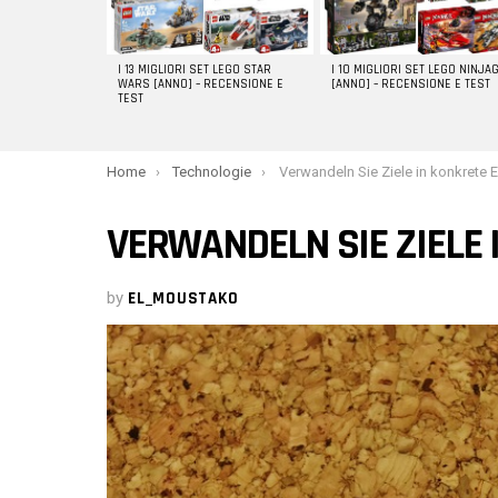
I 13 MIGLIORI SET LEGO STAR
I 10 MIGLIORI SET LEGO NINJA
WARS [ANNO] – RECENSIONE E
[ANNO] – RECENSIONE E TEST
TEST
You are here:
Home
Technologie
Verwandeln Sie Ziele in konkrete Erg
VERWANDELN SIE ZIELE 
by
EL_MOUSTAKO