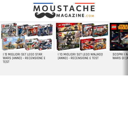
LATEST
STORIES
I 13 MIGLIORI SET LEGO STAR
I 10 MIGLIORI SET LEGO NINJAGO
SCOPRI I 
WARS [ANNO] – RECENSIONE E
[ANNO] – RECENSIONE E TEST
WARS DI [
TEST