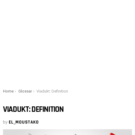
You are here:
Home
Glossar
Viadukt: Definition
VIADUKT: DEFINITION
by
EL_MOUSTAKO