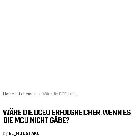
You are here:
Home
Lebensstil
Wäre die DCEU erfolgreicher, wenn es die MCU nicht gäbe?
WÄRE DIE DCEU ERFOLGREICHER, WENN ES
DIE MCU NICHT GÄBE?
by
EL_MOUSTAKO