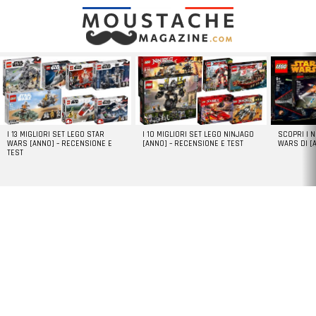
LATEST
STORIES
I 13 MIGLIORI SET LEGO STAR
I 10 MIGLIORI SET LEGO NINJAGO
SCOPRI I 
WARS [ANNO] – RECENSIONE E
[ANNO] – RECENSIONE E TEST
WARS DI [
TEST