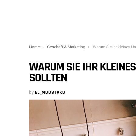
You are here:
Home
Geschäft & Marketing
Warum Sie Ihr kleines Unterneh
WARUM SIE IHR KLEINE
SOLLTEN
by
EL_MOUSTAKO