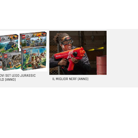
UOVI SET LEGO JURASSIC
IL MIGLIOR NERF [ANNO]
LD [ANNO]