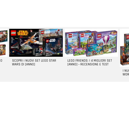
GO
SCOPRI I NUOVI SET LEGO STAR
LEGO FRIENDS: I 4 MIGLIORI SET
WARS DI [ANNO]
[ANNO] – RECENSIONE E TEST
I N
WOR