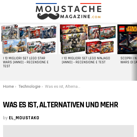
LATEST
STORIES
I 13 MIGLIORI SET LEGO STAR
I 10 MIGLIORI SET LEGO NINJAGO
SCOPRI I 
WARS [ANNO] – RECENSIONE E
[ANNO] – RECENSIONE E TEST
WARS DI [
TEST
You are here:
Home
Technologie
Was es ist, Alternativen und mehr
WAS ES IST, ALTERNATIVEN UND MEHR
by
EL_MOUSTAKO