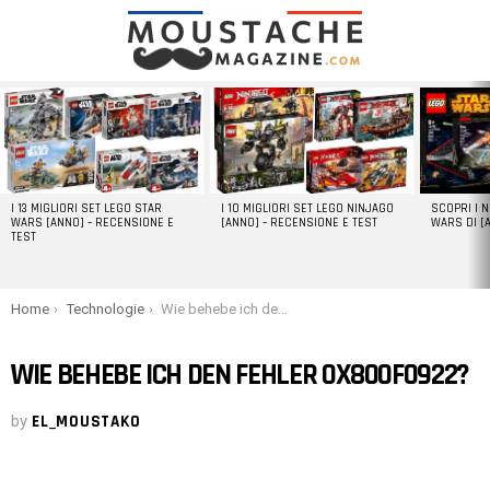
LATEST
STORIES
I 13 MIGLIORI SET LEGO STAR
I 10 MIGLIORI SET LEGO NINJAGO
SCOPRI I 
WARS [ANNO] – RECENSIONE E
[ANNO] – RECENSIONE E TEST
WARS DI [
TEST
You are here:
Home
Technologie
Wie behebe ich den Fehler 0x800f0922?
WIE BEHEBE ICH DEN FEHLER 0X800F0922?
by
EL_MOUSTAKO