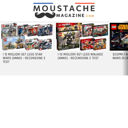
LATEST
STORIES
I 13 MIGLIORI SET LEGO STAR
I 10 MIGLIORI SET LEGO NINJAGO
SCOPRI I 
WARS [ANNO] – RECENSIONE E
[ANNO] – RECENSIONE E TEST
WARS DI [
TEST