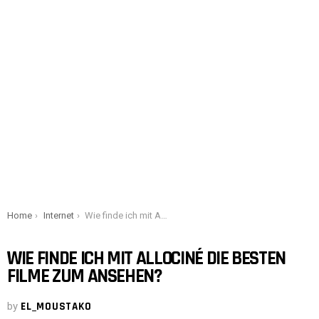
You are here:
Home
Internet
Wie finde ich mit Allociné die besten Filme zum Ansehen?
WIE FINDE ICH MIT ALLOCINÉ DIE BESTEN
FILME ZUM ANSEHEN?
by
EL_MOUSTAKO