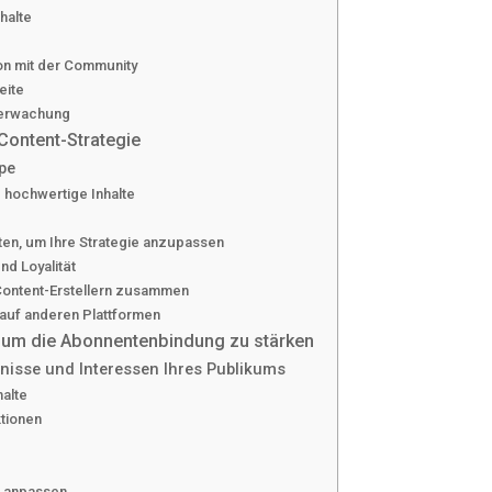
halte
on mit der Community
eite
berwachung
Content-Strategie
pe
d hochwertige Inhalte
ten, um Ihre Strategie anzupassen
d Loyalität
 Content-Erstellern zusammen
 auf anderen Plattformen
, um die Abonnentenbindung zu stärken
rfnisse und Interessen Ihres Publikums
halte
tionen
d anpassen