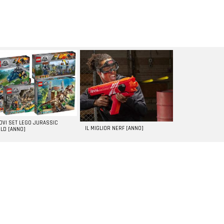
UOVI SET LEGO JURASSIC
IL MIGLIOR NERF [ANNO]
LD [ANNO]