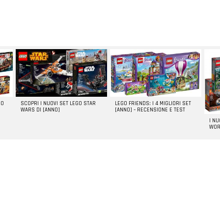
GO
SCOPRI I NUOVI SET LEGO STAR
LEGO FRIENDS: I 4 MIGLIORI SET
WARS DI [ANNO]
[ANNO] – RECENSIONE E TEST
I N
WOR