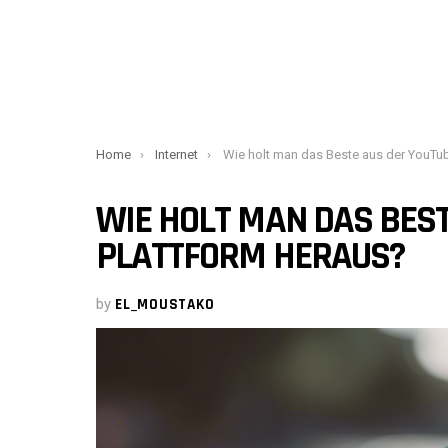
You are here:
Home
Internet
Wie holt man das Beste aus der YouTube-Plattform hera
WIE HOLT MAN DAS BEST
PLATTFORM HERAUS?
by
EL_MOUSTAKO