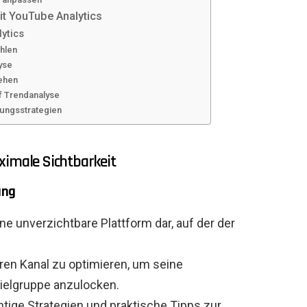
it YouTube Analytics
ytics
hlen
yse
tehen
f Trendanalyse
rungsstrategien
ximale Sichtbarkeit
ung
ine unverzichtbare Plattform dar, auf der der
hren Kanal zu optimieren, um seine
Zielgruppe anzulocken.
chtige Strategien und praktische Tipps zur