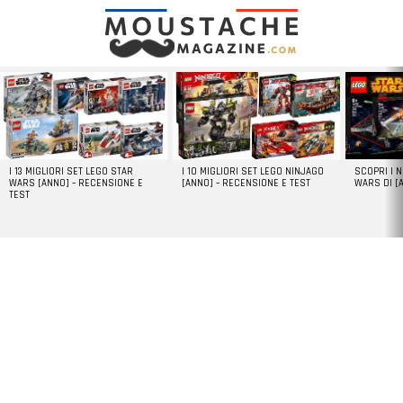
LATEST
STORIES
I 13 MIGLIORI SET LEGO STAR
I 10 MIGLIORI SET LEGO NINJAGO
SCOPRI I 
WARS [ANNO] – RECENSIONE E
[ANNO] – RECENSIONE E TEST
WARS DI [
TEST