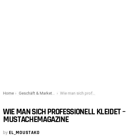
You are here:
Home
Geschäft & Marketing
Wie man sich professionell kleidet – Mustachemagazine
WIE MAN SICH PROFESSIONELL KLEIDET –
MUSTACHEMAGAZINE
by
EL_MOUSTAKO