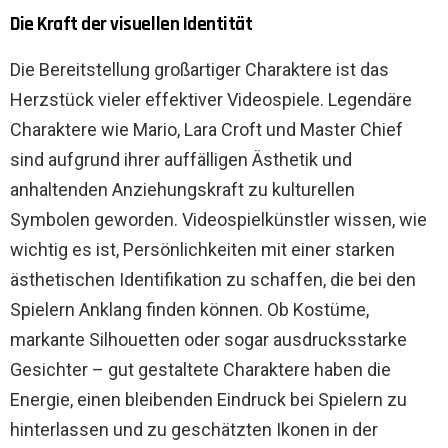
Die Kraft der visuellen Identität
Die Bereitstellung großartiger Charaktere ist das
Herzstück vieler effektiver Videospiele. Legendäre
Charaktere wie Mario, Lara Croft und Master Chief
sind aufgrund ihrer auffälligen Ästhetik und
anhaltenden Anziehungskraft zu kulturellen
Symbolen geworden. Videospielkünstler wissen, wie
wichtig es ist, Persönlichkeiten mit einer starken
ästhetischen Identifikation zu schaffen, die bei den
Spielern Anklang finden können. Ob Kostüme,
markante Silhouetten oder sogar ausdrucksstarke
Gesichter – gut gestaltete Charaktere haben die
Energie, einen bleibenden Eindruck bei Spielern zu
hinterlassen und zu geschätzten Ikonen in der