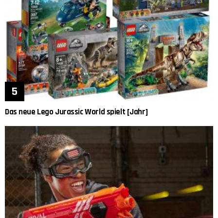
Das neue Lego Jurassic World spielt [Jahr]