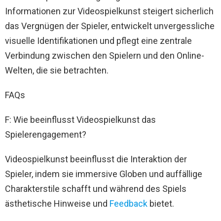
Informationen zur Videospielkunst steigert sicherlich
das Vergnügen der Spieler, entwickelt unvergessliche
visuelle Identifikationen und pflegt eine zentrale
Verbindung zwischen den Spielern und den Online-
Welten, die sie betrachten.
FAQs
F: Wie beeinflusst Videospielkunst das
Spielerengagement?
Videospielkunst beeinflusst die Interaktion der
Spieler, indem sie immersive Globen und auffällige
Charakterstile schafft und während des Spiels
ästhetische Hinweise und
Feedback
bietet.