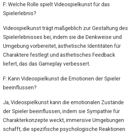
F: Welche Rolle spielt Videospielkunst für das
Spielerlebnis?
Videospielkunst trägt maßgeblich zur Gestaltung des
Spielerlebnisses bei, indem sie die Denkweise und
Umgebung vorbereitet, ästhetische Identitäten für
Charaktere festlegt und ästhetisches Feedback
liefert, das das Gameplay verbessert.
F: Kann Videospielkunst die Emotionen der Spieler
beeinflussen?
Ja, Videospielkunst kann die emotionalen Zustände
der Spieler beeinflussen, indem sie Sympathie für
Charakterkonzepte weckt, immersive Umgebungen
schafft, die spezifische psychologische Reaktionen