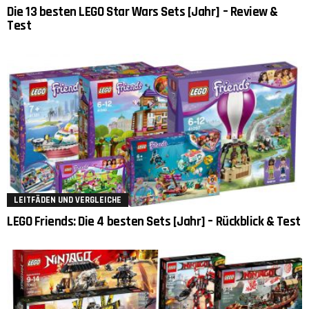
Die 13 besten LEGO Star Wars Sets [Jahr] – Review &
Test
LEITFÄDEN UND VERGLEICHE
LEGO Friends: Die 4 besten Sets [Jahr] – Rückblick & Test