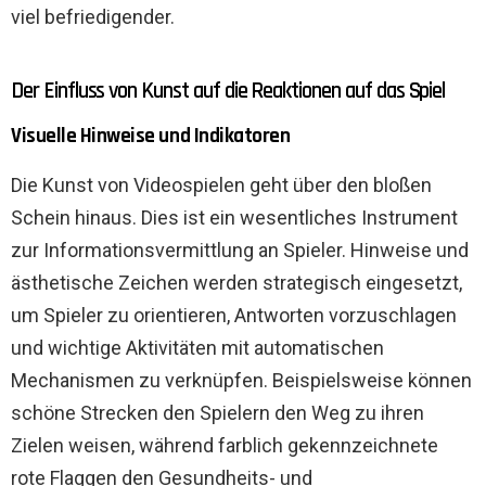
viel befriedigender.
Der Einfluss von Kunst auf die Reaktionen auf das Spiel
Visuelle Hinweise und Indikatoren
Die Kunst von Videospielen geht über den bloßen
Schein hinaus. Dies ist ein wesentliches Instrument
zur Informationsvermittlung an Spieler. Hinweise und
ästhetische Zeichen werden strategisch eingesetzt,
um Spieler zu orientieren, Antworten vorzuschlagen
und wichtige Aktivitäten mit automatischen
Mechanismen zu verknüpfen. Beispielsweise können
schöne Strecken den Spielern den Weg zu ihren
Zielen weisen, während farblich gekennzeichnete
rote Flaggen den Gesundheits- und