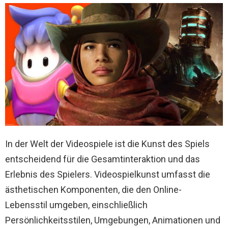
In der Welt der Videospiele ist die Kunst des Spiels
entscheidend für die Gesamtinteraktion und das
Erlebnis des Spielers. Videospielkunst umfasst die
ästhetischen Komponenten, die den Online-
Lebensstil umgeben, einschließlich
Persönlichkeitsstilen, Umgebungen, Animationen und