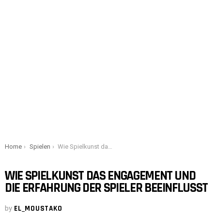
You are here:
Home
Spielen
Wie Spielkunst das Engagement und die Erfahrung der Spieler beeinflusst
WIE SPIELKUNST DAS ENGAGEMENT UND
DIE ERFAHRUNG DER SPIELER BEEINFLUSST
by
EL_MOUSTAKO