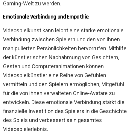
Gaming-Welt zu werden.
Emotionale Verbindung und Empathie
Videospielkunst kann leicht eine starke emotionale
Verbindung zwischen Spielern und den von ihnen
manipulierten Persönlichkeiten hervorrufen. Mithilfe
der künstlerischen Nachahmung von Gesichtern,
Gesten und Computeranimationen können
Videospielkünstler eine Reihe von Gefühlen
vermitteln und den Spielern ermöglichen, Mitgefühl
für die von ihnen verwalteten Online-Avatare zu
entwickeln. Diese emotionale Verbindung stärkt die
finanzielle Investition des Spielers in die Geschichte
des Spiels und verbessert sein gesamtes
Videospielerlebnis.