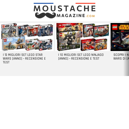
LATEST
STORIES
I 13 MIGLIORI SET LEGO STAR
I 10 MIGLIORI SET LEGO NINJAGO
SCOPRI I 
WARS [ANNO] – RECENSIONE E
[ANNO] – RECENSIONE E TEST
WARS DI [
TEST