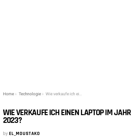
You are here:
Home
Technologie
Wie verkaufe ich einen Laptop im Jahr 2023?
WIE VERKAUFE ICH EINEN LAPTOP IM JAHR
2023?
by
EL_MOUSTAKO