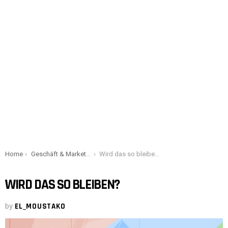
You are here:
Home
Geschäft & Marketing
Wird das so bleiben?
WIRD DAS SO BLEIBEN?
by
EL_MOUSTAKO