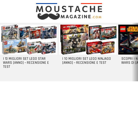
LATEST
STORIES
I 13 MIGLIORI SET LEGO STAR
I 10 MIGLIORI SET LEGO NINJAGO
SCOPRI I 
WARS [ANNO] – RECENSIONE E
[ANNO] – RECENSIONE E TEST
WARS DI [
TEST