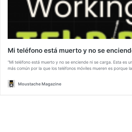
Mi teléfono está muerto y no se encien
“Mi teléfono está muerto y no se enciende ni se carga. Esta es 
más común por la que los teléfonos móviles mueren es porque l
Moustache Magazine