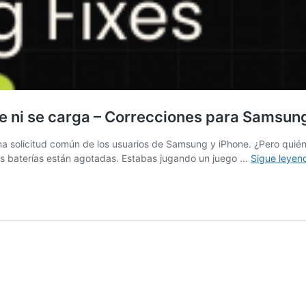
de ni se carga – Correcciones para Samsun
una solicitud común de los usuarios de Samsung y iPhone. ¿Pero quié
as baterías están agotadas. Estabas jugando un juego …
Sigue leye