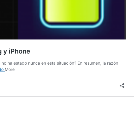
g y iPhone
n no ha estado nunca en esta situación? En resumen, la razón
Mi
ndo
More
teléfono
está
muerto
y
no
se
enciende
ni
se
carga