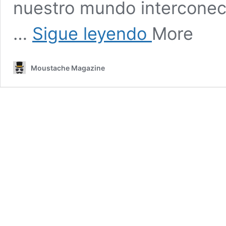
nuestro mundo interconec
Ocho
…
Sigue leyendo
More
prácticas
éticas
que
Moustache Magazine
toda
empresa
debería
adoptar