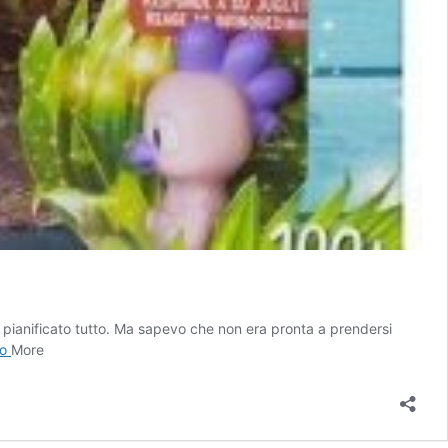
 pianificato tutto. Ma sapevo che non era pronta a prendersi
I
to
More
migliori
amici
FurReal
[anno]