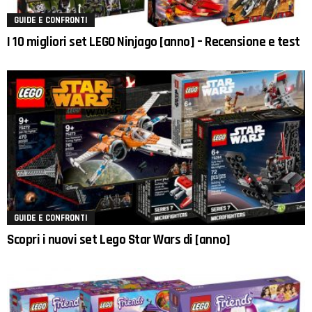
GUIDE E CONFRONTI
I 10 migliori set LEGO Ninjago [anno] – Recensione e test
GUIDE E CONFRONTI
Scopri i nuovi set Lego Star Wars di [anno]