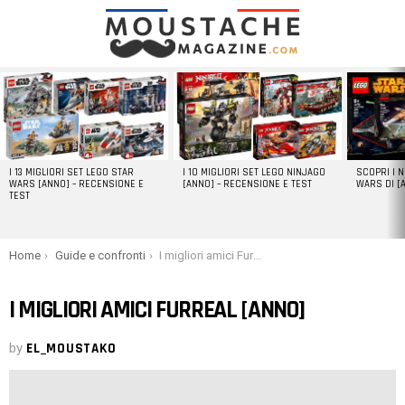
LATEST
STORIES
I 13 MIGLIORI SET LEGO STAR
I 10 MIGLIORI SET LEGO NINJAGO
SCOPRI I 
WARS [ANNO] – RECENSIONE E
[ANNO] – RECENSIONE E TEST
WARS DI [
TEST
You are here:
Home
Guide e confronti
I migliori amici FurReal [anno]
I MIGLIORI AMICI FURREAL [ANNO]
by
EL_MOUSTAKO