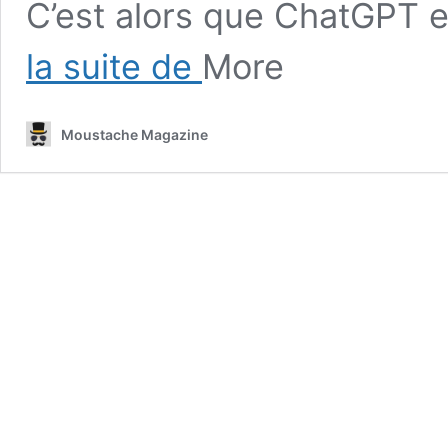
C’est alors que ChatGPT 
Maximiser
la suite de
More
votre
productivité
Excel
Moustache Magazine
:
Conseils
pour
l’utilisation
de
ChatGPT
!