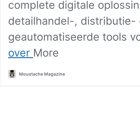
complete digitale oplossin
detailhandel-, distributie-
geautomatiseerde tools 
Hoe
over
More
u
inkomsten
kunt
Moustache Magazine
genereren
met
uw
software