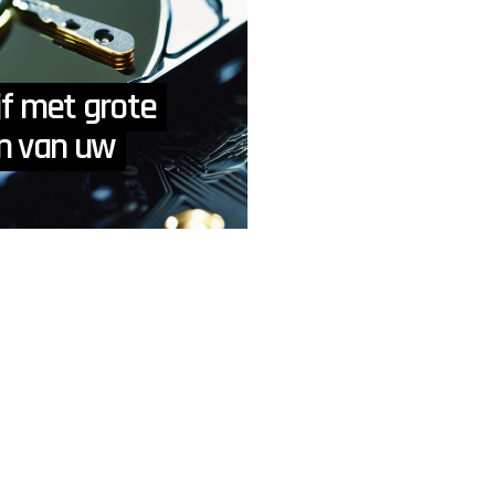
jf met grote
an van uw