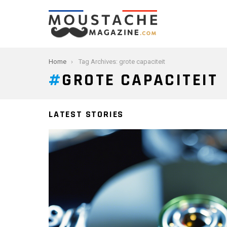
You are here:
Home
Tag Archives: grote capaciteit
GROTE CAPACITEIT
LATEST STORIES