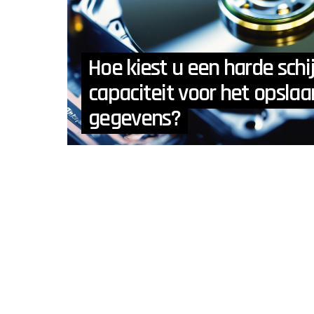
Hoe kiest u een harde schi
capaciteit voor het opsla
gegevens?