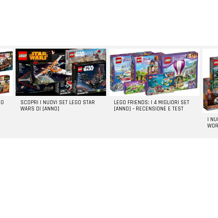
GO
SCOPRI I NUOVI SET LEGO STAR
LEGO FRIENDS: I 4 MIGLIORI SET
WARS DI [ANNO]
[ANNO] – RECENSIONE E TEST
I N
WOR