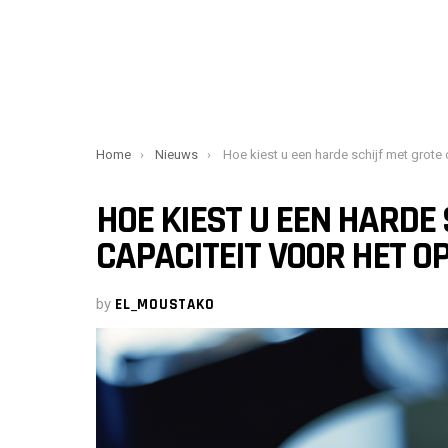
You are here:
Home
Nieuws
Hoe kiest u een harde schijf met grote capaciteit voor het opslaan van uw gegeven
HOE KIEST U EEN HARDE
CAPACITEIT VOOR HET 
by
EL_MOUSTAKO