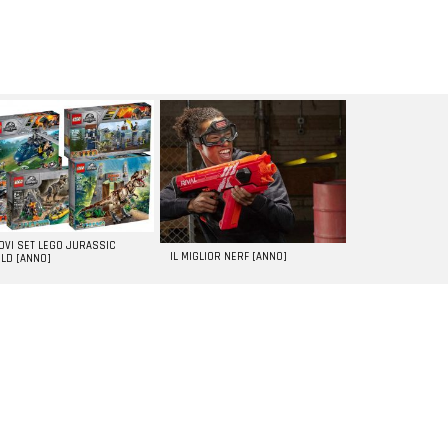
UOVI SET LEGO JURASSIC
IL MIGLIOR NERF [ANNO]
LD [ANNO]