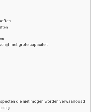
oeften
eften
ten
schijf met grote capaciteit
d
 aspecten die niet mogen worden verwaarloosd
opslag