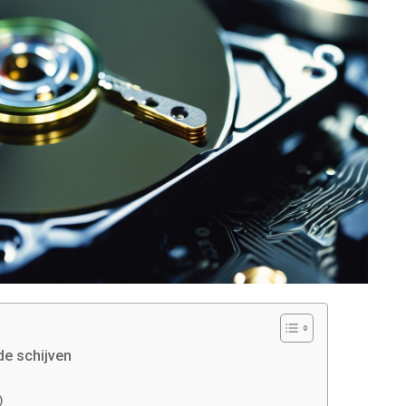
de schijven
)