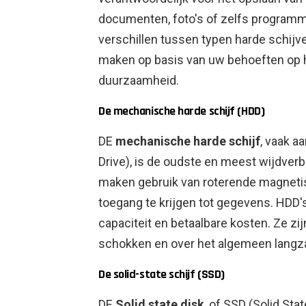
documenten, foto's of zelfs programm
verschillen tussen typen harde schijve
maken op basis van uw behoeften op he
duurzaamheid.
De mechanische harde schijf (HDD)
DE
mechanische harde schijf
, vaak a
Drive), is de oudste en meest wijdver
maken gebruik van roterende magneti
toegang te krijgen tot gegevens. HDD'
capaciteit en betaalbare kosten. Ze zij
schokken en over het algemeen langzam
De solid-state schijf (SSD)
DE
Solid state disk
, of SSD (Solid Sta