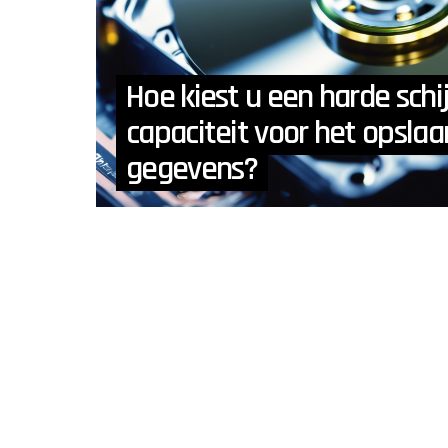
Hoe kiest u een harde schi
capaciteit voor het opsla
gegevens?