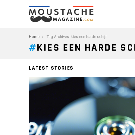
You are here:
Home
Tag Archives: kies een harde schijf
KIES EEN HARDE SC
LATEST STORIES