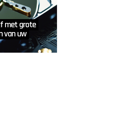
jf met grote
an van uw