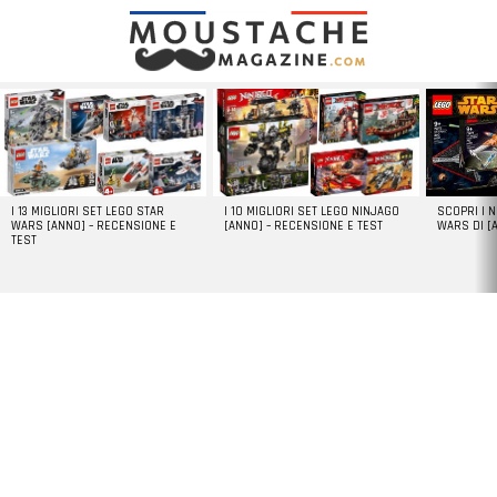
LATEST
STORIES
I 13 MIGLIORI SET LEGO STAR
I 10 MIGLIORI SET LEGO NINJAGO
SCOPRI I 
WARS [ANNO] – RECENSIONE E
[ANNO] – RECENSIONE E TEST
WARS DI [
TEST