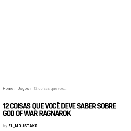
You are here:
Home
Jogos
12 coisas que você deve saber sobre God of War Ragnarok
12 COISAS QUE VOCÊ DEVE SABER SOBRE
GOD OF WAR RAGNAROK
by
EL_MOUSTAKO