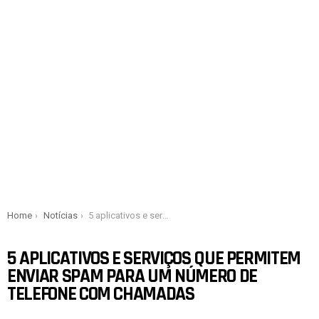
You are here:
Home
Notícias
5 aplicativos e serviços que permitem enviar spam para um número de telefone com chamadas
5 APLICATIVOS E SERVIÇOS QUE PERMITEM
ENVIAR SPAM PARA UM NÚMERO DE
TELEFONE COM CHAMADAS