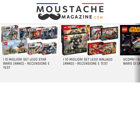
LATEST
STORIES
I 13 MIGLIORI SET LEGO STAR
I 10 MIGLIORI SET LEGO NINJAGO
SCOPRI I 
WARS [ANNO] – RECENSIONE E
[ANNO] – RECENSIONE E TEST
WARS DI [
TEST